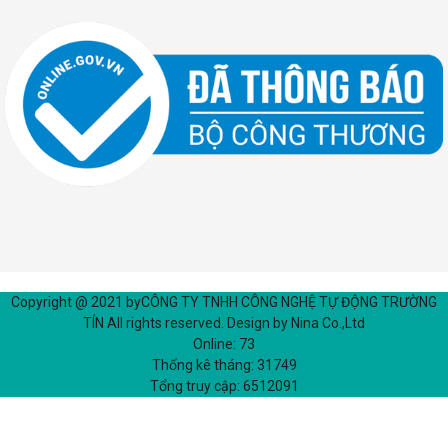
Copyright @ 2021 by
CÔNG TY TNHH CÔNG NGHỆ TỰ ĐỘNG TRƯỜNG
TÍN
All rights reserved. Design by Nina Co.,Ltd
Online:
73
Thống kê tháng:
31749
Tổng truy cập:
6512091