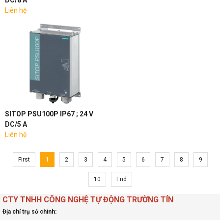
DC/8 A
Liên hệ
SITOP PSU100P IP67 ; 24 V
DC/5 A
Liên hệ
First
1
2
3
4
5
6
7
8
9
10
End
CTY TNHH CÔNG NGHỆ TỰ ĐỘNG TRƯỜNG TÍN
Địa chỉ trụ sở chính: