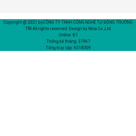
Copyright @ 2021 by
CÔNG TY TNHH CÔNG NGHỆ TỰ ĐỘNG TRƯỜNG
TÍN
All rights reserved. Design by Nina Co.,Ltd
Online:
87
Thống kê tháng:
37967
Tổng truy cập:
6518309