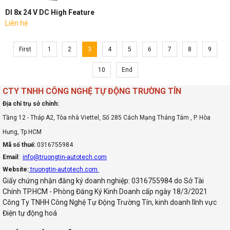
DI 8x 24 V DC High Feature
Liên hệ
First
1
2
3
4
5
6
7
8
9
10
End
CTY TNHH CÔNG NGHỆ TỰ ĐỘNG TRƯỜNG TÍN
Địa chỉ trụ sở chính:
Tầng 12 - Tháp A2, Tòa nhà Viettel, Số 285 Cách Mạng Tháng Tám , P. Hòa
Hưng, Tp.HCM
Mã số thuế:
0316755984
Email:
info@truongtin-autotech.com
Website:
truongtin-autotech.com
Giấy chứng nhận đăng ký doanh nghiệp: 0316755984 do Sở Tài
Chính TP.HCM - Phòng Đăng Ký Kinh Doanh cấp ngày 18/3/2021
Công Ty TNHH Công Nghệ Tự Động Trường Tín, kinh doanh lĩnh vực
Điện tự động hoá