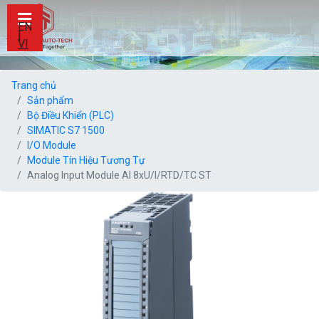
EN
|
VI
Trang chủ
Sản phẩm
Bộ Điều Khiển (PLC)
SIMATIC S7 1500
I/O Module
Module Tín Hiệu Tương Tự
Analog Input Module AI 8xU/I/RTD/TC ST