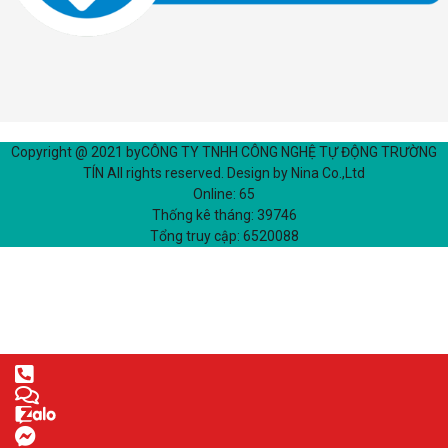
Copyright @ 2021 by
CÔNG TY TNHH CÔNG NGHỆ TỰ ĐỘNG TRƯỜNG
TÍN
All rights reserved. Design by Nina Co.,Ltd
Online:
65
Thống kê tháng:
39746
Tổng truy cập:
6520088