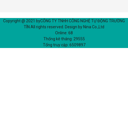
Copyright @ 2021 by
CÔNG TY TNHH CÔNG NGHỆ TỰ ĐỘNG TRƯỜNG
TÍN
All rights reserved. Design by Nina Co.,Ltd
Online:
68
Thống kê tháng:
29555
Tổng truy cập:
6509897