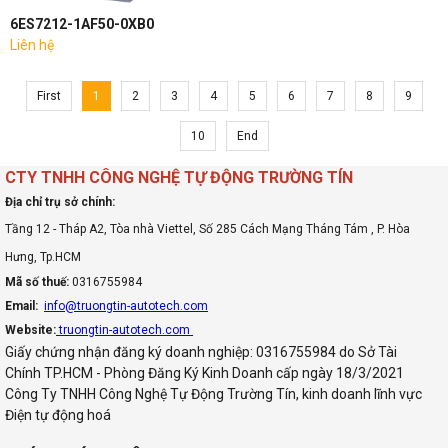
6ES7212-1AF50-0XB0
Liên hệ
First
1
2
3
4
5
6
7
8
9
10
End
CTY TNHH CÔNG NGHỆ TỰ ĐỘNG TRƯỜNG TÍN
Địa chỉ trụ sở chính:
Tầng 12 - Tháp A2, Tòa nhà Viettel, Số 285 Cách Mạng Tháng Tám , P. Hòa
Hưng, Tp.HCM
Mã số thuế:
0316755984
Email:
info@truongtin-autotech.com
Website:
truongtin-autotech.com
Giấy chứng nhận đăng ký doanh nghiệp: 0316755984 do Sở Tài
Chính TP.HCM - Phòng Đăng Ký Kinh Doanh cấp ngày 18/3/2021
Công Ty TNHH Công Nghệ Tự Động Trường Tín, kinh doanh lĩnh vực
Điện tự động hoá