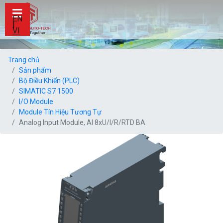
EN
|
VI
Trang chủ
Sản phẩm
Bộ Điều Khiển (PLC)
SIMATIC S7 1500
I/O Module
Module Tín Hiệu Tương Tự
Analog Input Module, AI 8xU/I/R/RTD BA