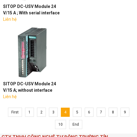
SITOP DC-USV Module 24
V/15 A ; With serial interface
Liên hệ
SITOP DC-USV Module 24
V/15 A; without interface
Liên hệ
First
1
2
3
4
5
6
7
8
9
10
End