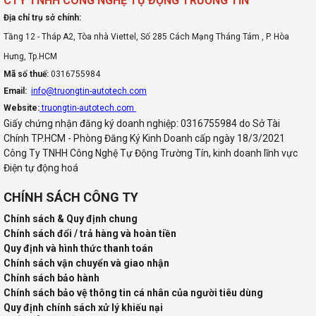
CTY TNHH CÔNG NGHỆ TỰ ĐỘNG TRƯỜNG TÍN
Địa chỉ trụ sở chính:
Tầng 12 - Tháp A2, Tòa nhà Viettel, Số 285 Cách Mạng Tháng Tám , P. Hòa
Hưng, Tp.HCM
Mã số thuế:
0316755984
Email:
info@truongtin-autotech.com
Website:
truongtin-autotech.com
Giấy chứng nhận đăng ký doanh nghiệp: 0316755984 do Sở Tài
Chính TP.HCM - Phòng Đăng Ký Kinh Doanh cấp ngày 18/3/2021
Công Ty TNHH Công Nghệ Tự Động Trường Tín, kinh doanh lĩnh vực
Điện tự động hoá
CHÍNH SÁCH CÔNG TY
Chính sách & Quy định chung
Chính sách đổi / trả hàng và hoàn tiền
Quy định và hình thức thanh toán
Chính sách vận chuyển và giao nhận
Chính sách bảo hành
Chính sách bảo vệ thông tin cá nhân của người tiêu dùng
Quy định chính sách xử lý khiếu nại