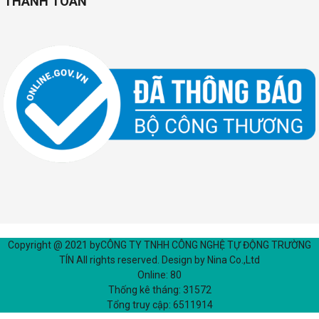
THANH TOÁN
Copyright @ 2021 by
CÔNG TY TNHH CÔNG NGHỆ TỰ ĐỘNG TRƯỜNG
TÍN
All rights reserved. Design by Nina Co.,Ltd
Online:
80
Thống kê tháng:
31572
Tổng truy cập:
6511914