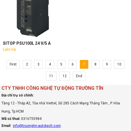
SITOP PSU100L 24 V/5 A
Liên hệ
First
2
3
4
5
6
7
8
9
10
11
12
End
CTY TNHH CÔNG NGHỆ TỰ ĐỘNG TRƯỜNG TÍN
Địa chỉ trụ sở chính:
Tầng 12 - Tháp A2, Tòa nhà Viettel, Số 285 Cách Mạng Tháng Tám , P. Hòa
Hưng, Tp.HCM
Mã số thuế:
0316755984
Email:
info@truongtin-autotech.com