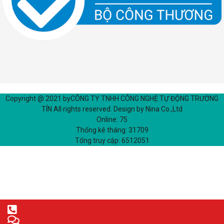
Copyright @ 2021 by
CÔNG TY TNHH CÔNG NGHỆ TỰ ĐỘNG TRƯỜNG
TÍN
All rights reserved. Design by Nina Co.,Ltd
Online:
75
Thống kê tháng:
31709
Tổng truy cập:
6512051