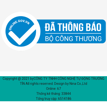
Copyright @ 2021 by
CÔNG TY TNHH CÔNG NGHỆ TỰ ĐỘNG TRƯỜNG
TÍN
All rights reserved. Design by Nina Co.,Ltd
Online:
67
Thống kê tháng:
33844
Tổng truy cập:
6514186