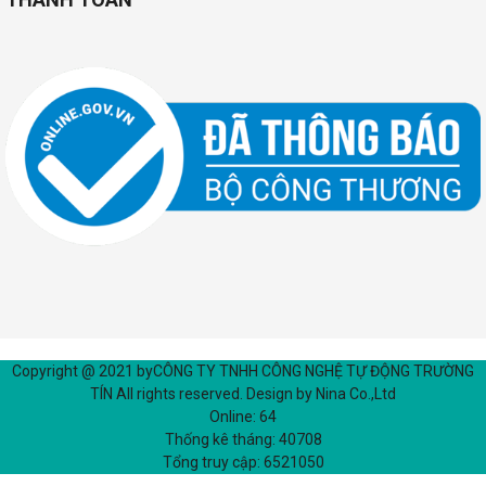
Copyright @ 2021 by
CÔNG TY TNHH CÔNG NGHỆ TỰ ĐỘNG TRƯỜNG
TÍN
All rights reserved. Design by Nina Co.,Ltd
Online:
64
Thống kê tháng:
40708
Tổng truy cập:
6521050