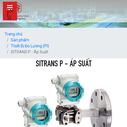
EN
|
VI
Trang chủ
Sản phẩm
Thiết Bị Đo Lường (PI)
SITRANS P - Áp Suất
SITRANS P - ÁP SUẤT