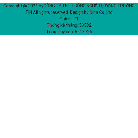
Copyright @ 2021 by
CÔNG TY TNHH CÔNG NGHỆ TỰ ĐỘNG TRƯỜNG
TÍN
All rights reserved. Design by Nina Co.,Ltd
Online:
71
Thống kê tháng:
33382
Tổng truy cập:
6513725