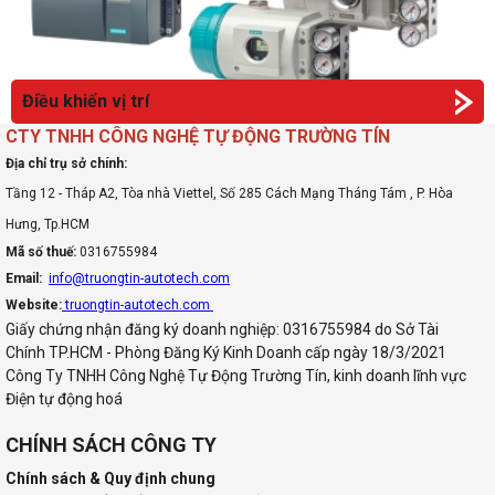
Điều khiển vị trí
CTY TNHH CÔNG NGHỆ TỰ ĐỘNG TRƯỜNG TÍN
Địa chỉ trụ sở chính:
Tầng 12 - Tháp A2, Tòa nhà Viettel, Số 285 Cách Mạng Tháng Tám , P. Hòa
Hưng, Tp.HCM
Mã số thuế:
0316755984
Email:
info@truongtin-autotech.com
Website:
truongtin-autotech.com
Giấy chứng nhận đăng ký doanh nghiệp: 0316755984 do Sở Tài
Chính TP.HCM - Phòng Đăng Ký Kinh Doanh cấp ngày 18/3/2021
Công Ty TNHH Công Nghệ Tự Động Trường Tín, kinh doanh lĩnh vực
Điện tự động hoá
CHÍNH SÁCH CÔNG TY
Chính sách & Quy định chung